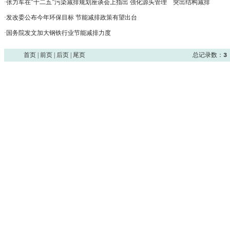
·
张力军在"十二五"污染减排规划座谈会上指出 强化源头管理 突出结构减排
·
发改委公布今年环保目标 节能减排政策有望出台
·
国务院发文加大钢铁行业节能减排力度
首页 | 前页 | 后页 | 尾页
总记录数：
3